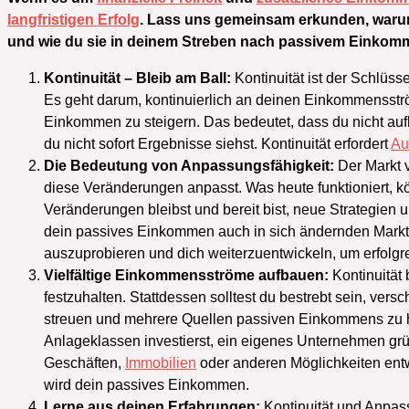
langfristigen Erfolg
. Lass uns gemeinsam erkunden, war
und wie du sie in deinem Streben nach passivem Einkomm
Kontinuität – Bleib am Ball:
Kontinuität ist der Schlüs
Es geht darum, kontinuierlich an deinen Einkommensstr
Einkommen zu steigern. Das bedeutet, dass du nicht auf
du nicht sofort Ergebnisse siehst. Kontinuität erfordert
Au
Die Bedeutung von Anpassungsfähigkeit:
Der Markt v
diese Veränderungen anpasst. Was heute funktioniert, kö
Veränderungen bleibst und bereit bist, neue Strategien 
dein passives Einkommen auch in sich ändernden Marktb
auszuprobieren und dich weiterzuentwickeln, um erfolgre
Vielfältige Einkommensströme aufbauen:
Kontinuität
festzuhalten. Stattdessen solltest du bestrebt sein, v
streuen und mehrere Quellen passiven Einkommens zu 
Anlageklassen investierst, ein eigenes Unternehmen gr
Geschäften,
Immobilien
oder anderen Möglichkeiten entw
wird dein passives Einkommen.
Lerne aus deinen Erfahrungen:
Kontinuität und Anpas