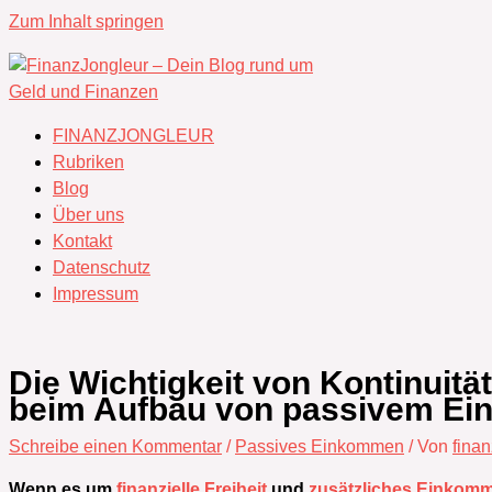
Zum Inhalt springen
FINANZJONGLEUR
Rubriken
Blog
Über uns
Kontakt
Datenschutz
Impressum
Die Wichtigkeit von Kontinuit
beim Aufbau von passivem E
Schreibe einen Kommentar
/
Passives Einkommen
/ Von
fina
Wenn es um
finanzielle Freiheit
und
zusätzliches Einkom