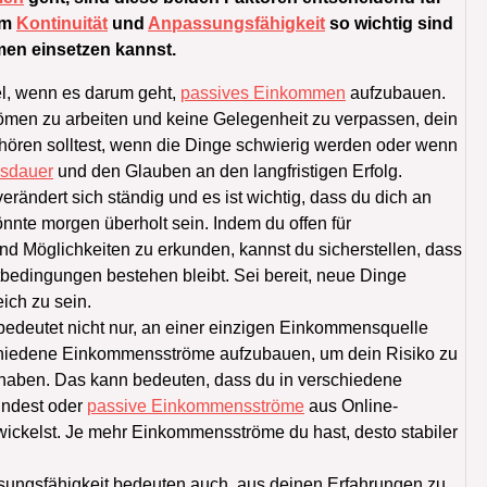
um
Kontinuität
und
Anpassungsfähigkeit
so wichtig sind
en einsetzen kannst.
sel, wenn es darum geht,
passives Einkommen
aufzubauen.
ömen zu arbeiten und keine Gelegenheit zu verpassen, dein
hören solltest, wenn die Dinge schwierig werden oder wenn
sdauer
und den Glauben an den langfristigen Erfolg.
erändert sich ständig und es ist wichtig, dass du dich an
nnte morgen überholt sein. Indem du offen für
und Möglichkeiten zu erkunden, kannst du sicherstellen, dass
edingungen bestehen bleibt. Sei bereit, neue Dinge
ich zu sein.
 bedeutet nicht nur, an einer einzigen Einkommensquelle
erschiedene Einkommensströme aufzubauen, um dein Risiko zu
haben. Das kann bedeuten, dass du in verschiedene
ündest oder
passive Einkommensströme
aus Online-
ickelst. Je mehr Einkommensströme du hast, desto stabiler
sungsfähigkeit bedeuten auch, aus deinen Erfahrungen zu