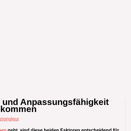
ät und Anpassungsfähigkeit
inkommen
nzjongleur
men
geht, sind diese beiden Faktoren entscheidend für