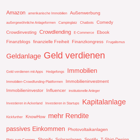
Amazon
Außenwerbung
amerikanische Immobilien
Comedy
außergewöhnliche Anlageformen
Campinglatz
Chatbots
Crowdlending
Crowdinvesting
Ebook
E-Commerce
Finanzblogs
finanzielle Freiheit
Finanzkongress
Frugalismus
Geld verdienen
Geldanlage
Immobilien
Geld verdienen mit Apps
Hedgefongs
Immobilieninvestment
Immobilien-Crowdfunding-Plattformen
Immobilieninvestor
Influencer
institutionelle Anleger
Kapitalanlage
Investieren in Ackerland
Investieren in Startups
mehr Rendite
KnowHow
Kickfurther
passives Einkommen
Photovoltaikanlagen
Shopify
Solaranlagen
Spotify
T-Shirt-Design
Platz zum Campen