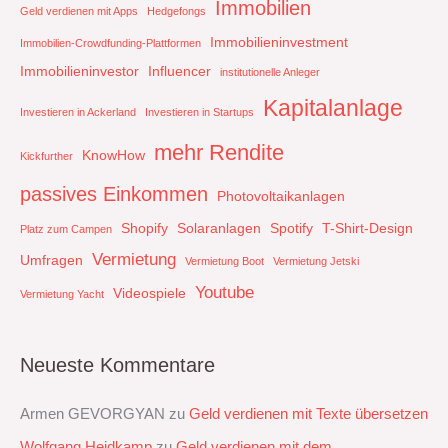
Immobilien
Geld verdienen mit Apps
Hedgefongs
Immobilieninvestment
Immobilien-Crowdfunding-Plattformen
Immobilieninvestor
Influencer
institutionelle Anleger
Kapitalanlage
Investieren in Ackerland
Investieren in Startups
mehr Rendite
KnowHow
Kickfurther
passives Einkommen
Photovoltaikanlagen
Shopify
Solaranlagen
Spotify
T-Shirt-Design
Platz zum Campen
Vermietung
Umfragen
Vermietung Boot
Vermietung Jetski
Youtube
Videospiele
Vermietung Yacht
Neueste Kommentare
Armen GEVORGYAN
zu
Geld verdienen mit Texte übersetzen
Wolfgang Heidkamp
zu
Geld verdienen mit dem