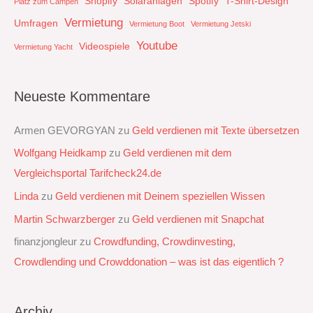
Shopify
Solaranlagen
Spotify
T-Shirt-Design
Platz zum Campen
Vermietung
Umfragen
Vermietung Boot
Vermietung Jetski
Youtube
Videospiele
Vermietung Yacht
Neueste Kommentare
Armen GEVORGYAN
zu
Geld verdienen mit Texte übersetzen
Wolfgang Heidkamp
zu
Geld verdienen mit dem
Vergleichsportal Tarifcheck24.de
Linda
zu
Geld verdienen mit Deinem speziellen Wissen
Martin Schwarzberger
zu
Geld verdienen mit Snapchat‭
finanzjongleur
zu
Crowdfunding, Crowdinvesting,
Crowdlending und Crowddonation – was ist das eigentlich ?
Archiv