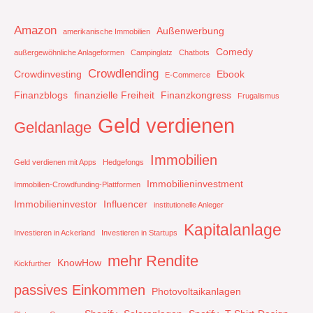
Amazon
Außenwerbung
amerikanische Immobilien
Comedy
außergewöhnliche Anlageformen
Campinglatz
Chatbots
Crowdlending
Crowdinvesting
Ebook
E-Commerce
Finanzblogs
finanzielle Freiheit
Finanzkongress
Frugalismus
Geld verdienen
Geldanlage
Immobilien
Geld verdienen mit Apps
Hedgefongs
Immobilieninvestment
Immobilien-Crowdfunding-Plattformen
Immobilieninvestor
Influencer
institutionelle Anleger
Kapitalanlage
Investieren in Ackerland
Investieren in Startups
mehr Rendite
KnowHow
Kickfurther
passives Einkommen
Photovoltaikanlagen