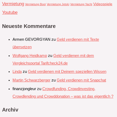
Vermietung
Videospiele
Vermietung Boot
Vermietung Jetski
Vermietung Yacht
Youtube
Neueste Kommentare
Armen GEVORGYAN
zu
Geld verdienen mit Texte
übersetzen
Wolfgang Heidkamp
zu
Geld verdienen mit dem
Vergleichsportal Tarifcheck24.de
Linda
zu
Geld verdienen mit Deinem speziellen Wissen
Martin Schwarzberger
zu
Geld verdienen mit Snapchat‭
finanzjongleur
zu
Crowdfunding, Crowdinvesting,
Crowdlending und Crowddonation – was ist das eigentlich ?
Archiv