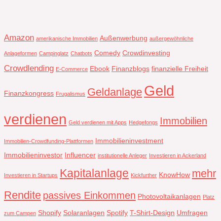
Amazon
Außenwerbung
amerikanische Immobilien
außergewöhnliche
Comedy
Crowdinvesting
Anlageformen
Campinglatz
Chatbots
Crowdlending
Ebook
Finanzblogs
finanzielle Freiheit
E-Commerce
Geld
Geldanlage
Finanzkongress
Frugalismus
verdienen
Immobilien
Geld verdienen mit Apps
Hedgefongs
Immobilieninvestment
Immobilien-Crowdfunding-Plattformen
Immobilieninvestor
Influencer
institutionelle Anleger
Investieren in Ackerland
Kapitalanlage
mehr
KnowHow
Investieren in Startups
Kickfurther
Rendite
passives Einkommen
Photovoltaikanlagen
Platz
Shopify
Solaranlagen
Spotify
T-Shirt-Design
Umfragen
zum Campen