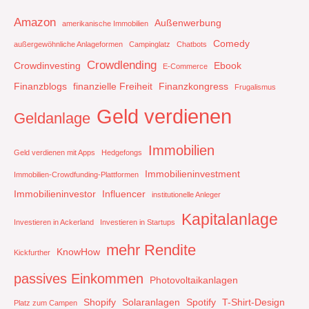
Amazon
Außenwerbung
amerikanische Immobilien
Comedy
außergewöhnliche Anlageformen
Campinglatz
Chatbots
Crowdlending
Crowdinvesting
Ebook
E-Commerce
Finanzblogs
finanzielle Freiheit
Finanzkongress
Frugalismus
Geld verdienen
Geldanlage
Immobilien
Geld verdienen mit Apps
Hedgefongs
Immobilieninvestment
Immobilien-Crowdfunding-Plattformen
Immobilieninvestor
Influencer
institutionelle Anleger
Kapitalanlage
Investieren in Ackerland
Investieren in Startups
mehr Rendite
KnowHow
Kickfurther
passives Einkommen
Photovoltaikanlagen
Shopify
Solaranlagen
Spotify
T-Shirt-Design
Platz zum Campen