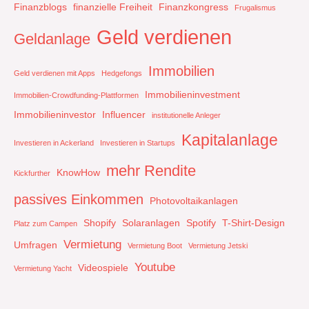
Finanzblogs
finanzielle Freiheit
Finanzkongress
Frugalismus
Geld verdienen
Geldanlage
Immobilien
Geld verdienen mit Apps
Hedgefongs
Immobilieninvestment
Immobilien-Crowdfunding-Plattformen
Immobilieninvestor
Influencer
institutionelle Anleger
Kapitalanlage
Investieren in Ackerland
Investieren in Startups
mehr Rendite
KnowHow
Kickfurther
passives Einkommen
Photovoltaikanlagen
Shopify
Solaranlagen
Spotify
T-Shirt-Design
Platz zum Campen
Vermietung
Umfragen
Vermietung Boot
Vermietung Jetski
Youtube
Videospiele
Vermietung Yacht