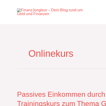
Zum
Inhalt
springen
Onlinekurs
Passives
Einkommen
durch
Passives Einkommen durch d
das
Trainingskurs zum Thema G
Erstellen