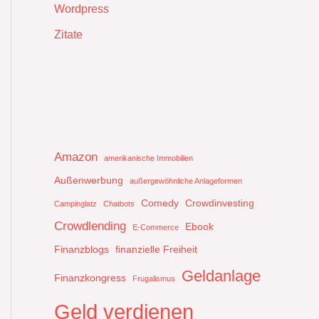
Wordpress
Zitate
Amazon
amerikanische Immobilien
Außenwerbung
außergewöhnliche Anlageformen
Comedy
Crowdinvesting
Campinglatz
Chatbots
Crowdlending
Ebook
E-Commerce
Finanzblogs
finanzielle Freiheit
Geldanlage
Finanzkongress
Frugalismus
Geld verdienen