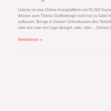
eines
Online-
Udemy ist eine Online-Kursplattform mit 55.000 Kurs
Trainingskurs
Wissen zum Thema Grafikdesign nicht nur zu Geld m
zum
aufbauen. Bringe in Deinen Onlinekursen den Teilneh
Thema
oder wie man ein Logo designt, oder, oder… Deinen 
Grafikdesign
Weiterlesen »