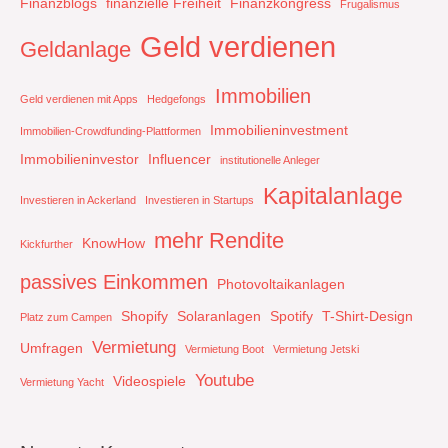
Finanzblogs
finanzielle Freiheit
Finanzkongress
Frugalismus
Geld verdienen
Geldanlage
Immobilien
Geld verdienen mit Apps
Hedgefongs
Immobilieninvestment
Immobilien-Crowdfunding-Plattformen
Immobilieninvestor
Influencer
institutionelle Anleger
Kapitalanlage
Investieren in Ackerland
Investieren in Startups
mehr Rendite
KnowHow
Kickfurther
passives Einkommen
Photovoltaikanlagen
Shopify
Solaranlagen
Spotify
T-Shirt-Design
Platz zum Campen
Vermietung
Umfragen
Vermietung Boot
Vermietung Jetski
Youtube
Videospiele
Vermietung Yacht