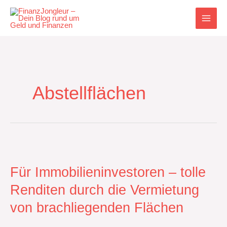
Zum
Inhalt
springen
Abstellflächen
Für
Immobilieninvestoren
–
Für Immobilieninvestoren – tolle
tolle
Renditen durch die Vermietung
Renditen
durch
von brachliegenden Flächen
die
Vermietung