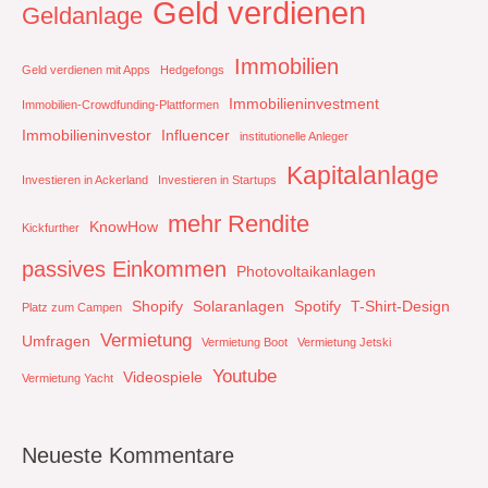
Geld verdienen
Geldanlage
Immobilien
Geld verdienen mit Apps
Hedgefongs
Immobilieninvestment
Immobilien-Crowdfunding-Plattformen
Immobilieninvestor
Influencer
institutionelle Anleger
Kapitalanlage
Investieren in Ackerland
Investieren in Startups
mehr Rendite
KnowHow
Kickfurther
passives Einkommen
Photovoltaikanlagen
Shopify
Solaranlagen
Spotify
T-Shirt-Design
Platz zum Campen
Vermietung
Umfragen
Vermietung Boot
Vermietung Jetski
Youtube
Videospiele
Vermietung Yacht
Neueste Kommentare